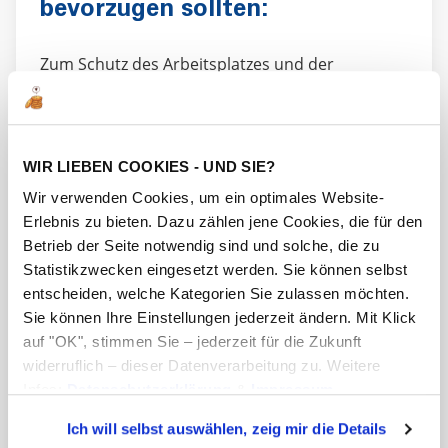
bevorzugen sollten:
Zum Schutz des Arbeitsplatzes und der
Gesundheit der Arbeitnehmer
Zum Schutz der Umwelt und Entlastung des
Grundwassers bei der Entsorgung von
WIR LIEBEN COOKIES - UND SIE?
Produkten
Wir verwenden Cookies, um ein optimales Website-
Zum Schutz von Mensch und Tier. Im Brandfall
Erlebnis zu bieten. Dazu zählen jene Cookies, die für den
emittieren HF-Leitungen eine vernachlässigbare
Betrieb der Seite notwendig sind und solche, die zu
Menge an korrosiven und giftigen Gasen
Statistikzwecken eingesetzt werden. Sie können selbst
Zur Vermeidung von Korrosionsphänomenen,
entscheiden, welche Kategorien Sie zulassen möchten.
die für elektronische Geräte potenziell gefährlich
Sie können Ihre Einstellungen jederzeit ändern. Mit Klick
auf "OK", stimmen Sie – jederzeit für die Zukunft
sind
widerruflich – dieser Datenverarbeitung zu. Weitere
weil diese Rohre im Brandfall keine
Infos:
Datenschutzerklärung
&
Impressum
.
undurchsichtigen Dämpfe abgeben und die
Sichtbarkeit zur Identifizierung von
Ich will selbst auswählen, zeig mir die Details