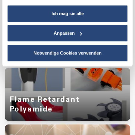
Notausgängen gewährleisten.
Ich mag sie alle
EN
Infopaper Electrical conduits
Anpassen
Notwendige Cookies verwenden
Weitere interessante Themen
Flame Retardant
Polyamide