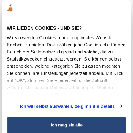
Weitere interessante Themen
WIR LIEBEN COOKIES - UND SIE?
Wir verwenden Cookies, um ein optimales Website-
Erlebnis zu bieten. Dazu zählen jene Cookies, die für den
Betrieb der Seite notwendig sind und solche, die zu
Statistikzwecken eingesetzt werden. Sie können selbst
Flammschutz von A-Z
entscheiden, welche Kategorien Sie zulassen möchten.
Sie können Ihre Einstellungen jederzeit ändern. Mit Klick
auf "OK", stimmen Sie – jederzeit für die Zukunft
widerruflich – dieser Datenverarbeitung zu. Weitere
Infos:
Datenschutzerklärung
&
Impressum
.
Ich will selbst auswählen, zeig mir die Details
Kontaktieren Sie uns direkt
Ich mag sie alle